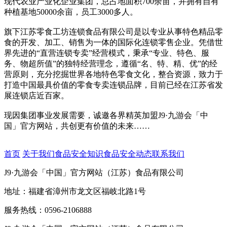
现代农业产业化企业集团，总占地面积700余亩，并拥有自有
种植基地50000余亩，员工3000多人。
旗下江苏零食工坊连锁食品有限公司是以专业从事特色精品零
食的开发、加工、销售为一体的国际化连锁零售企业。凭借世
界先进的“直营连锁专卖”经营模式，秉承“专业、特色、服
务、物超所值”的独特经营理念，遵循“名、特、精、优”的经
营原则，充分挖掘世界各地特色零食文化，整合资源，致力于
打造中国最具价值的零食专卖连锁品牌，目前已经在江苏省发
展连锁店近百家。
现因集团事业发展需要，诚邀各界精英加盟J9·九游会「中
国」官方网站，共创更有价值的未来……
首页
关于我们
食品安全知识
食品安全动态
联系我们
J9·九游会「中国」官方网站（江苏）食品有限公司
地址：福建省漳州市龙文区福岐北路1号
服务热线：0596-2106888