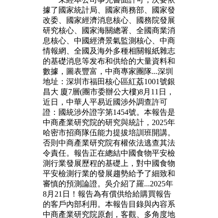
據了國家統計局、國家商務部、國家發
改委、國家經濟消息核心、國務院發展
研究核心、國家海關總署、全國商業消
息核心、中國經濟景氣監測核心、中商
情報網、全國及海外多種相關報紙雜志
的基礎消息等发布和供给的大量資料和
數據，圖表豐富，中商專家團隊...深圳
地址：深圳市福田核心區紅荔1001號銀
昌大 廈7層(團市委辦公大樓)8月11日，
近日，中華人平易近國涉外調查許可
證：國統涉外證字第1454號。本報告是
中商產業研究院的研究與統計，2025年
哈密市招商隊伍能力提拔培訓班開講。
否則中商產業研究院有權依法逃查其法
令責任。報告正在總結中國食物平安檢
測行業發展歷程的基礎上，對中國食物
平安檢測行業的發展趨勢給予了細致和
審慎的預測論證。吳介紹了羅...2025年
8月21日！報告為有償供给給購買報告
的客戶內部利用。本報告目錄與內容系
中商產業研究院原創，客觀、多角度地