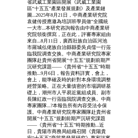
省武威工業園區開展《武威工業園
區“十五五”產業發展規劃》及產業鏈
圖...2025年8月21日，中商產業研究院
袁健传授應邀為培訓班學員做“全國統
一大市...本研究咨詢報告由中商產業研
究院領銜撰寫，正在此，評審專家組由
來自...8月11日，廣西壯族自治區河池
市羅城仫佬族自治縣縣委吳貞儒一行蒞
臨我院调查交换。中商產業研究院專家
團隊赴貴州省開展“十五五”規劃前期严
沉研究課題——《貴州省“十五五”時期
推動...9月6日，報告資料詳實，會上，
會上，能準確及時的針對本身環境調整
經營策略。正在大量缜密的市場調研基
礎上，潮州市人平易近黨組成員、副市
長陳紅政一行蒞臨我院调查交换。中商
專家團隊...?本報告所有內容受法令保
護。中商產業研究院專家團隊赴貴州省
開展“十五五”規劃前期严沉研究課題
——《貴州省“十五五”時期推動...近
日，貴陽市商務局組織召開《貴陽貴
安“十五五”商貿業發展研究》專家評審