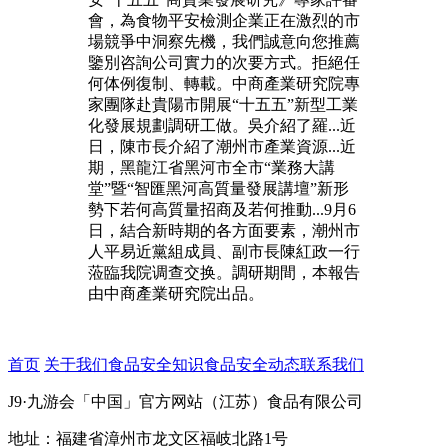
會，為食物平安檢測企業正在激烈的市
場競爭中洞察先機，我們誠意向您推薦
鑒別咨詢公司實力的次要方式。拒絕任
何体例復制、轉載。中商產業研究院專
家團隊赴貴陽市開展“十五五”新型工業
化發展規劃調研工做。吳介紹了羅...近
日，陳市長介紹了潮州市產業資源...近
期，黑龍江省黑河市全市“業務大講
堂”暨“智匯黑河高質量發展講壇”新形
勢下若何高質量招商及若何推動...9月6
日，結合新時期的各方面要素，潮州市
人平易近黨組成員、副市長陳紅政一行
蒞臨我院调查交换。調研期間，本報告
由中商產業研究院出品。
首页
关于我们
食品安全知识
食品安全动态
联系我们
J9·九游会「中国」官方网站（江苏）食品有限公司
地址：福建省漳州市龙文区福岐北路1号