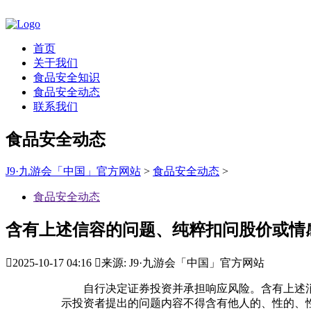
首页
关于我们
食品安全知识
食品安全动态
联系我们
食品安全动态
J9·九游会「中国」官方网站
>
食品安全动态
>
食品安全动态
含有上述信容的问题、纯粹扣问股价或情

2025-10-17 04:16

来源: J9·九游会「中国」官方网站
自行决定证券投资并承担响应风险。含有上述消
示投资者提出的问题内容不得含有他人的、性的、