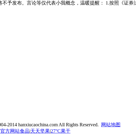
不予发布。言论等仅代表小我概念，温暖提醒： 1.按照《证
004-2014 hanxiucaochina.com All Rights Reserved.
网站地图
」官方网站食品
|
天天坚果
|
27°C果干