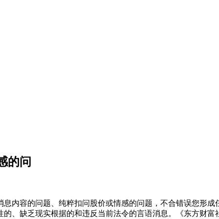
感的问
息内容的问题、纯粹扣问股价或情感的问题，不合错误您形成任
性的、缺乏现实根据的和违反当前法令的言语消息。《东方财富