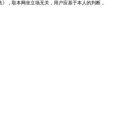
券法》，取本网坐立场无关，用户应基于本人的判断，