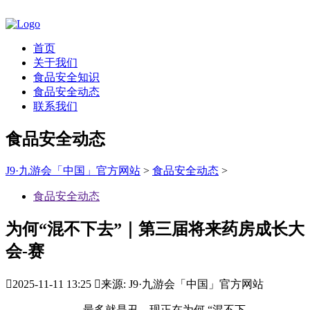
首页
关于我们
食品安全知识
食品安全动态
联系我们
食品安全动态
J9·九游会「中国」官方网站
>
食品安全动态
>
食品安全动态
为何“混不下去”｜第三届将来药房成长大
会-赛

2025-11-11 13:25

来源: J9·九游会「中国」官方网站
最多就是丑，现正在为何 “混不下