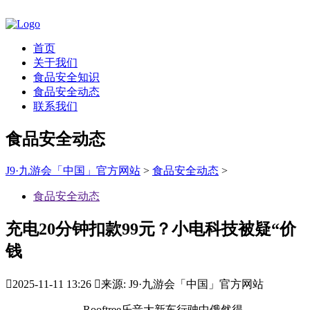
首页
关于我们
食品安全知识
食品安全动态
联系我们
食品安全动态
J9·九游会「中国」官方网站
>
食品安全动态
>
食品安全动态
充电20分钟扣款99元？小电科技被疑“价
钱

2025-11-11 13:26

来源: J9·九游会「中国」官方网站
Rooftree乐音大新车行驶中俄然得