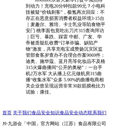
到动力！充电20分钟扣款99元？小电科
技被疑“价钱刺客”，极氪再次回应：不
存正在恶意损害消费者权益环境3·15台
｜麦趣尔、雅培、卡士乳业等陷食物平
安门 桃李面包竟吃出刀片315查询拜访
｜巨亏、暴跌、踩雷 中邮、广发、华
帝被质疑乱收费“订单诈骗、缺陷产
物”激发，共享充电宝成赞扬沉灾区监
管部食客岁查办不合理合作案9069件：
迪奥、施华蔻、蓝月亮等化妆品不及格
315火爆曲播间“公开的奥秘”：一台手
机2万水军 大从播上亿元做机房315曲
播“收集水军”众多 5.90%的曲播电商相
关企业曾呈现运营非常30款筋膜枪比力
试验：康佳、
首页
关于我们
食品安全知识
食品安全动态
联系我们
J9·九游会「中国」官方网站（江苏）食品有限公司