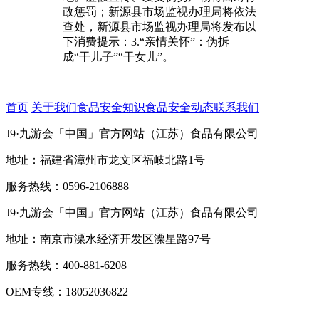
政惩罚；新源县市场监视办理局将依法
查处，新源县市场监视办理局将发布以
下消费提示：3.“亲情关怀”：伪拆
成“干儿子”“干女儿”。
首页
关于我们
食品安全知识
食品安全动态
联系我们
J9·九游会「中国」官方网站（江苏）食品有限公司
地址：福建省漳州市龙文区福岐北路1号
服务热线：0596-2106888
J9·九游会「中国」官方网站（江苏）食品有限公司
地址：南京市溧水经济开发区溧星路97号
服务热线：400-881-6208
OEM专线：18052036822