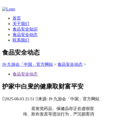
首页
关于我们
食品安全知识
食品安全动态
联系我们
食品安全动态
J9·九游会「中国」官方网站
>
食品安全动态
>
食品安全动态
护家中白叟的健康取财富平安

2025-08-03 21:51

来源: J9·九游会「中国」官方网站
若发觉药品、保健品存正在虚假宣
传、欺诈发卖等违法行为，严沉损害消