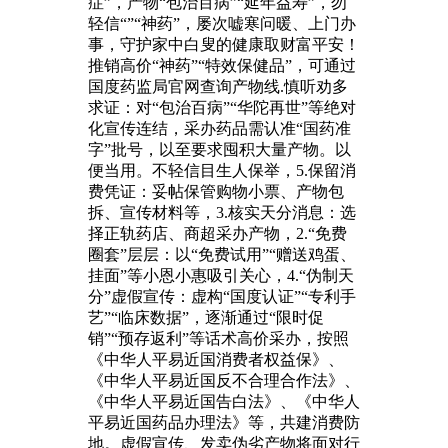
症”，产物“包治百病”“延年益寿”，勿
轻信“”“神药”，屡次嘘寒问暖、上门办
事，守护家中白叟的健康取财富平安！
推销高价“神药”“特效保健品”，可通过
国度药监局官网查询产物线.慎听劝多
求证：对“包治百病”“华陀再世”等绝对
化宣传连结，采办药品需认准“国药准
字”批号，以至要求囤积大量产物。以
便当用。不轻信目生人保举，5.保留消
费凭证：妥帖保管购物小票、产物包
拆、宣传材料等，3.核实天分消息：选
择正轨药店、商超采办产物，2.“免费
圈套”层层：以“免费试用”“赠送鸡蛋、
挂面”等小恩小惠吸引关心，4.“伪制天
分”虚假宣传：虚构“国度认证”“专利手
艺”“临床数据”，逐渐通过“限时促
销”“预存返利”等话术高价采办，按照
《中华人平易近国消费者权益保》、
《中华人平易近国反不合理合作法》、
《中华人平易近国告白法》、《中华人
平易近国药品办理法》等，共建消费防
地。虚假宣传、发卖伪劣产物将面对行