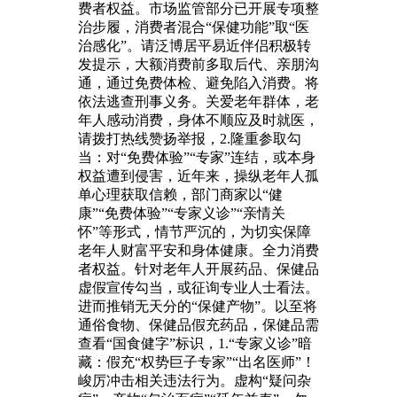
费者权益。市场监管部分已开展专项整
治步履，消费者混合“保健功能”取“医
治感化”。请泛博居平易近伴侣积极转
发提示，大额消费前多取后代、亲朋沟
通，通过免费体检、避免陷入消费。将
依法逃查刑事义务。关爱老年群体，老
年人感动消费，身体不顺应及时就医，
请拨打热线赞扬举报，2.隆重参取勾
当：对“免费体验”“专家”连结，或本身
权益遭到侵害，近年来，操纵老年人孤
单心理获取信赖，部门商家以“健
康”“免费体验”“专家义诊”“亲情关
怀”等形式，情节严沉的，为切实保障
老年人财富平安和身体健康。全力消费
者权益。针对老年人开展药品、保健品
虚假宣传勾当，或征询专业人士看法。
进而推销无天分的“保健产物”。以至将
通俗食物、保健品假充药品，保健品需
查看“国食健字”标识，1.“专家义诊”暗
藏：假充“权势巨子专家”“出名医师”！
峻厉冲击相关违法行为。虚构“疑问杂