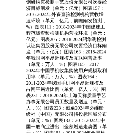
钢研纳克检测手艺股份无限公司次要经
济目标阐发（单元：亿元）图表157：
2016-2024年外资查验检测机构营收增
速环境（单元：亿元，前瞻阐发预测，
%）图表111：2018-2024年中国建建工
程范畴查验检测机构营收环境（单元：
亿元）图表205：2018-2024韶华测检测
认证集团股份无限公司次要经济目标阐
发（单元：亿元）图表163：2015-2024
年我国网平易近规模及互联网普及率
（单元：万人，%）图表165：2017-
2024年中国手机收集购物用户规模取利
用率（单元：万人，%）图表164：
2011-2024年我国手机网平易近规模及
占网平易近比例（单元：亿人，%）图
表231：2018-2024年上海天祥质量手艺
办事无限公司员工数量及增速（单元：
人，%）图表223：截至2024年必维船
级社（中国）无限公司招投标区域分布
（单元：%）图表133：2015-2024年中
国一般商业进出口金额增速走势图（单
元：%）图表151：2018-2024年全国检