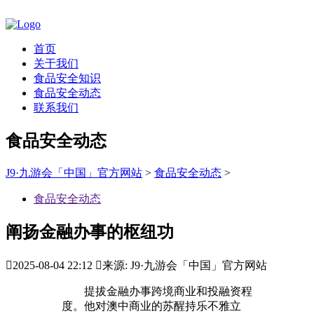
首页
关于我们
食品安全知识
食品安全动态
联系我们
食品安全动态
J9·九游会「中国」官方网站
>
食品安全动态
>
食品安全动态
阐扬金融办事的枢纽功

2025-08-04 22:12

来源: J9·九游会「中国」官方网站
提拔金融办事跨境商业和投融资程
度。他对澳中商业的苏醒持乐不雅立