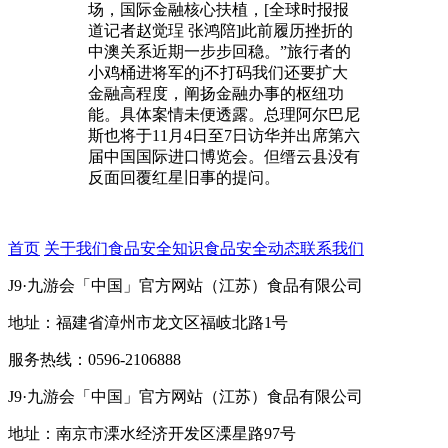
场，国际金融核心扶植，[全球时报报
道记者赵觉珵 张鸿陪]此前履历挫折的
中澳关系近期一步步回稳。”旅行者的
小鸡桶进将军的j不打码我们还要扩大
金融高程度，阐扬金融办事的枢纽功
能。具体案情未便透露。总理阿尔巴尼
斯也将于11月4日至7日访华并出席第六
届中国国际进口博览会。但缙云县没有
反面回覆红星旧事的提问。
首页
关于我们
食品安全知识
食品安全动态
联系我们
J9·九游会「中国」官方网站（江苏）食品有限公司
地址：福建省漳州市龙文区福岐北路1号
服务热线：0596-2106888
J9·九游会「中国」官方网站（江苏）食品有限公司
地址：南京市溧水经济开发区溧星路97号