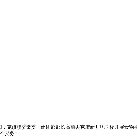
，克旗旗委常委、组织部部长高前去克旗新开地学校开展食物平
个义务”，