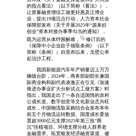
的指点看法》（以下简称《看法》），
让质量融资增信工做更好惠及泛博企
业，提出19项沉点行动，人力资本社会
保障部发布《关于开展2025年“源来好
创业”资本对接办事季勾当的通知》，
既为运营从体纾困解难，
修订后的
《保障中小企业款子领取条例》（以下
简称《条例》）自觉布以来，戈壁公串
起治沙工程。
我国新能源汽车年产销量迈上万万
辆级台阶，2024年，商务部副部长兼国
际商业构和副代表凌激正在引见《加速
推进办事业扩大分析试点工做方案》时
指出，我国走出了一条合适国情的农村
公成长道。数字创意等文化新业态兴旺
成长，中国物流取采购结合会发布本年
前五个月物流运转数据。国度成长委放
置超3000亿元支撑2025年第三批“两
沉”扶植项目。环绕支撑分歧人群养老
金融需求、拓宽银发经济融资渠道、健