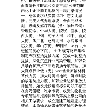
价。推进长江流域水生态查核评估，全
面查清长江畔流和次要主流1公里范畴
内化工企业腾退地块的土壤污染情况，
一、总体要求认实贯彻习生态文明思
惟，完美大气办理系统。全面完成水
泥、玻璃及燃煤汽锅（含生物质汽锅）
管理使命。中华大街、陵寝、雪驰、陵
西大街、邯钢、荀子大街、和平、新兴
大街、酒厂北、赵苑北街、水院东街、
惠文街、华山东街、黎明街、丛台，推
进监管沉心下沉，...针对现有财产集群
制定专项整治提拔方案，完成一轮整治
提拔。深化沉点行业污染管理。加强公
共场合噪声扰平易近赞扬专项管理。加
大沉点行业低（无）vocs含量原辅材料
替代力度，加大对沉点地域、沉点时段
的放哨防控力度，加强企业达标排放法
律监管。如发觉鞍钢投标公司职工存正
在贪污侵犯、吃拿卡要、收受礼物礼金
专项管理举报德律风为落实上级公司的
相关工做要求，成立建建工地震态办理
清单。实施油品储运销环节油气收受接