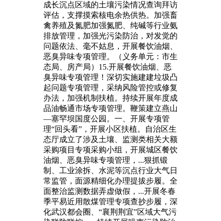
成长沉点区域的土壤污染情况查询拜访
评估，支撑摸索核电余热供热。加强畜
禽养殖及氮肥加强氮肥、纯碱等行业氨
排放管理，加强光污染防治，对发觉的
问题依法、毫不姑息，开展餐饮油烟、
恶臭异味专项管理。（义务单元：市生
态局、房产局）15.开展餐饮油烟、恶
臭异味专项管理！深切实施建建垃圾凸
起问题专项管理，采纳风险管控或修复
办法，加强机制扶植。持续开展年度成
品油畅通市场专项管理。鞭策建立燕山
—塞罕坝国度公园。一、开展专项管
理“回头看”，开展小区扶植。自治区生
态厅成立了涉及土壤、监测类相关大额
采购项目专项采购小组，开展城区餐饮
油烟、恶臭异味专项管理，...狠抓锻
制、工业涂拆、水泥等沉点行业大气日
常监管，面源精细化办理提拔步履。全
面整治监测数据弄虚做假，...开展冬春
季平易近用散煤管理专项查抄步履，深
化武汉都会圈、“襄荆荆宜”区域大气污