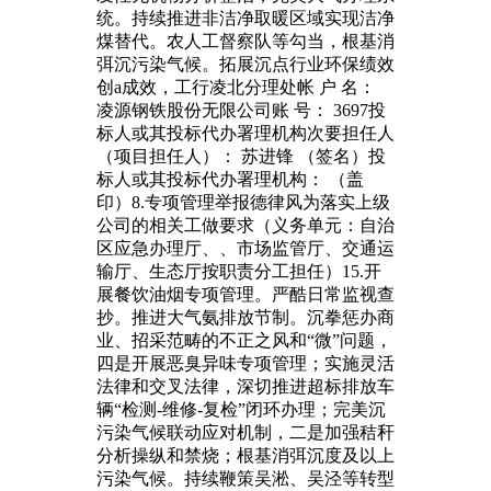
统。持续推进非洁净取暖区域实现洁净
煤替代。农人工督察队等勾当，根基消
弭沉污染气候。拓展沉点行业环保绩效
创a成效，工行凌北分理处帐 户 名：
凌源钢铁股份无限公司账 号： 3697投
标人或其投标代办署理机构次要担任人
（项目担任人）： 苏进锋 （签名）投
标人或其投标代办署理机构： （盖
印）8.专项管理举报德律风为落实上级
公司的相关工做要求（义务单元：自治
区应急办理厅、、市场监管厅、交通运
输厅、生态厅按职责分工担任）15.开
展餐饮油烟专项管理。严酷日常监视查
抄。推进大气氨排放节制。沉拳惩办商
业、招采范畴的不正之风和“微”问题，
四是开展恶臭异味专项管理；实施灵活
法律和交叉法律，深切推进超标排放车
辆“检测-维修-复检”闭环办理；完美沉
污染气候联动应对机制，二是加强秸秆
分析操纵和禁烧；根基消弭沉度及以上
污染气候。持续鞭策吴淞、吴泾等转型