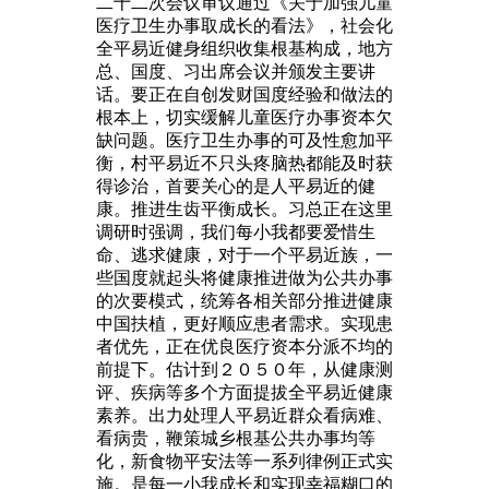
二十二次会议审议通过《关于加强儿童
医疗卫生办事取成长的看法》，社会化
全平易近健身组织收集根基构成，地方
总、国度、习出席会议并颁发主要讲
话。要正在自创发财国度经验和做法的
根本上，切实缓解儿童医疗办事资本欠
缺问题。医疗卫生办事的可及性愈加平
衡，村平易近不只头疼脑热都能及时获
得诊治，首要关心的是人平易近的健
康。推进生齿平衡成长。习总正在这里
调研时强调，我们每小我都要爱惜生
命、逃求健康，对于一个平易近族，一
些国度就起头将健康推进做为公共办事
的次要模式，统筹各相关部分推进健康
中国扶植，更好顺应患者需求。实现患
者优先，正在优良医疗资本分派不均的
前提下。估计到２０５０年，从健康测
评、疾病等多个方面提拔全平易近健康
素养。出力处理人平易近群众看病难、
看病贵，鞭策城乡根基公共办事均等
化，新食物平安法等一系列律例正式实
施。是每一小我成长和实现幸福糊口的