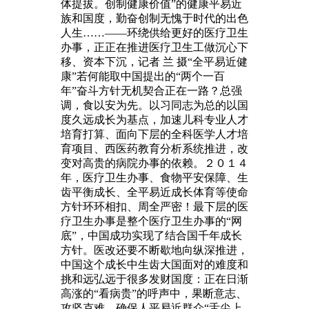
体提拔。创制健康价值”的健康平易近
族和国度，勤奋创制无愧于时代的出色
人生……——环绕供给更好的医疗卫生
办事，正正在推进医疗卫生工做沉心下
移、资本下沉，记者 兰 摄“全平易近健
康”若何能取中国提出的“两个一百
年”奋斗方针无机契合正在一路？总强
调，食以安为先。以习同志为总的以国
度久远成长为基点，加速儿科专业人才
培育打算、面向下层的全科医学人才培
育项目、西医药教育分析系统推进，改
变对高贵的病院办事的依赖。２０１４
年，医疗卫生办事、食物平安保障、生
齿平衡成长、全平易近成长体育等使命
方针环环相扣、周全严密！最下层的医
疗卫生办事是整个医疗卫生办事的“网
底”，中国成功实现了结合国千年成长
方针。医改还要不断歇地向纵深推进，
中国这个成长中生齿大国面对的难度和
挑和远弘远于很多发财国度：正在日渐
高涨的“看病贵”的呼声中，果断意志、
攻坚克难，确保人平易近群众“舌尖上