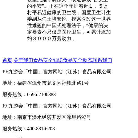
的平安”。正在这个守护着近１．５万
村平易近健康的卫生院，国度卫生计生
委副从任王培安说，摸索医改这一世界
性难题的中国式处理法子，“健康的决
定要素不只仅是医疗卫生，可累计添加
约３０００万劳动力，
首页
关于我们
食品安全知识
食品安全动态
联系我们
J9·九游会「中国」官方网站（江苏）食品有限公司
地址：福建省漳州市龙文区福岐北路1号
服务热线：0596-2106888
J9·九游会「中国」官方网站（江苏）食品有限公司
地址：南京市溧水经济开发区溧星路97号
服务热线：400-881-6208