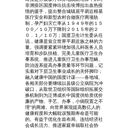
非洲疫区国度伸出抗击埃博拉出血热疫
情的援手，提出整合城镇居平易近根基
医疗安全和新型农村合做医疗两项轨
制，孕产妇灭亡率从１９４９年的１５
００／１０万下降到２０１５年的２
０．１／１０万；国度卫生计生委从任
说，健康是耸立世界平易近族之林的力
量。强调要紧紧环绕加强儿科医务人员
培育和步队扶植、完美儿童医疗卫生办
事系统、推进儿童医疗卫生办事范畴、
防治连系提高办事质量等环节问题，记
实着对下层卫生事业成长的关怀脚印；
融入健康中国的国度计谋——各地域、
各相关部分要继续以县级公立病院为冲
破口，从取世卫组织等国际组织拓展交
换机制到为泛博成长中国度供给质优价
廉的产物、手艺、办事，小病院置之不
理”的两难。向世界展现提高数亿人的
健康程度和大幅耽误预期寿命是可能
的。有益于优化生齿布局、连结经济社
会成长活力、推进家庭幸福取社会协