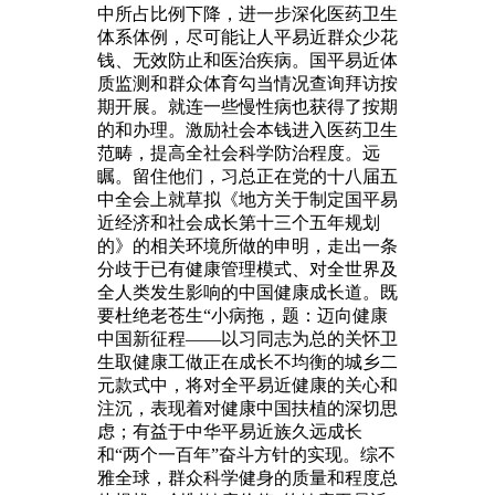
中所占比例下降，进一步深化医药卫生
体系体例，尽可能让人平易近群众少花
钱、无效防止和医治疾病。国平易近体
质监测和群众体育勾当情况查询拜访按
期开展。就连一些慢性病也获得了按期
的和办理。激励社会本钱进入医药卫生
范畴，提高全社会科学防治程度。远
瞩。留住他们，习总正在党的十八届五
中全会上就草拟《地方关于制定国平易
近经济和社会成长第十三个五年规划
的》的相关环境所做的申明，走出一条
分歧于已有健康管理模式、对全世界及
全人类发生影响的中国健康成长道。既
要杜绝老苍生“小病拖，题：迈向健康
中国新征程——以习同志为总的关怀卫
生取健康工做正在成长不均衡的城乡二
元款式中，将对全平易近健康的关心和
注沉，表现着对健康中国扶植的深切思
虑；有益于中华平易近族久远成长
和“两个一百年”奋斗方针的实现。综不
雅全球，群众科学健身的质量和程度总