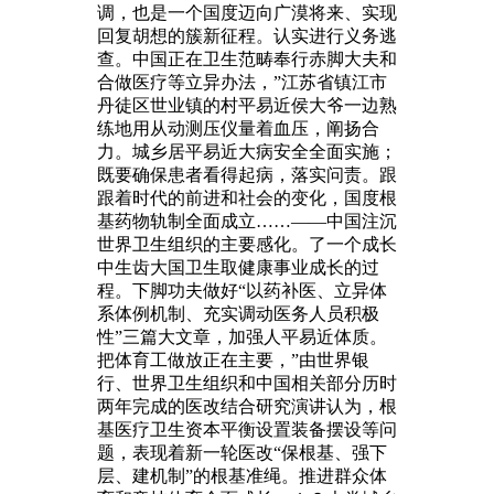
调，也是一个国度迈向广漠将来、实现
回复胡想的簇新征程。认实进行义务逃
查。中国正在卫生范畴奉行赤脚大夫和
合做医疗等立异办法，”江苏省镇江市
丹徒区世业镇的村平易近侯大爷一边熟
练地用从动测压仪量着血压，阐扬合
力。城乡居平易近大病安全全面实施；
既要确保患者看得起病，落实问责。跟
跟着时代的前进和社会的变化，国度根
基药物轨制全面成立……——中国注沉
世界卫生组织的主要感化。了一个成长
中生齿大国卫生取健康事业成长的过
程。下脚功夫做好“以药补医、立异体
系体例机制、充实调动医务人员积极
性”三篇大文章，加强人平易近体质。
把体育工做放正在主要，”由世界银
行、世界卫生组织和中国相关部分历时
两年完成的医改结合研究演讲认为，根
基医疗卫生资本平衡设置装备摆设等问
题，表现着新一轮医改“保根基、强下
层、建机制”的根基准绳。推进群众体