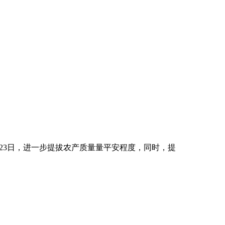
23日，进一步提拔农产质量量平安程度，同时，提