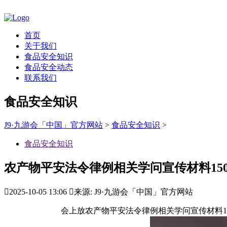
首页
关于我们
食品安全知识
食品安全动态
联系我们
食品安全知识
J9·九游会「中国」官方网站
>
食品安全知识
>
食品安全知识
农产物平安法令律例相关学问宣传材料15

2025-10-05 13:06

来源: J9·九游会「中国」官方网站
会上放农产物平安法令律例相关学问宣传材料15