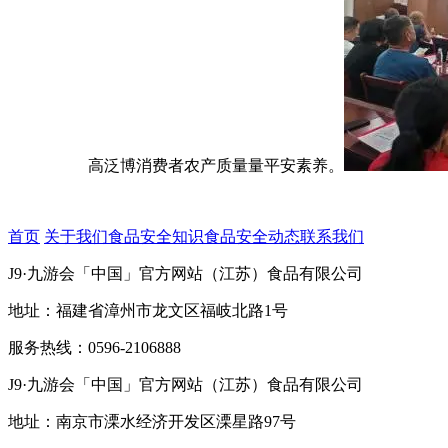
高泛博消费者农产质量量平安素养。
首页
关于我们
食品安全知识
食品安全动态
联系我们
J9·九游会「中国」官方网站（江苏）食品有限公司
地址：福建省漳州市龙文区福岐北路1号
服务热线：0596-2106888
J9·九游会「中国」官方网站（江苏）食品有限公司
地址：南京市溧水经济开发区溧星路97号