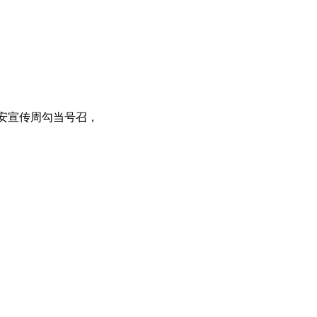
安宣传周勾当号召，