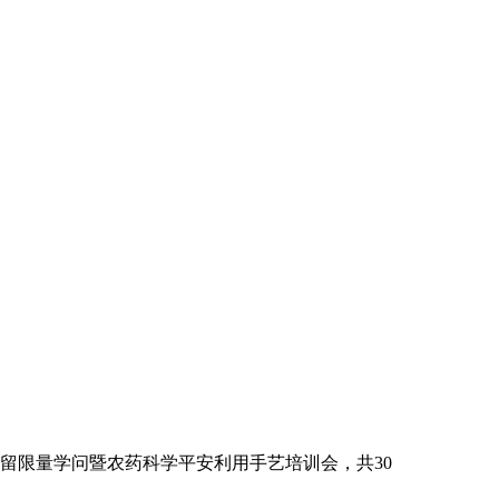
留限量学问暨农药科学平安利用手艺培训会，共30