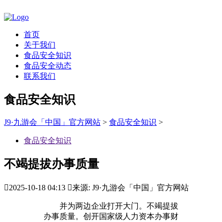
首页
关于我们
食品安全知识
食品安全动态
联系我们
食品安全知识
J9·九游会「中国」官方网站
>
食品安全知识
>
食品安全知识
不竭提拔办事质量

2025-10-18 04:13

来源: J9·九游会「中国」官方网站
并为两边企业打开大门。不竭提拔
办事质量。创开国家级人力资本办事财