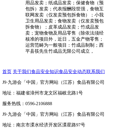
用品发卖；纸成品发卖；保健食物（预
包拆）发卖；代表报酬段世强，食物互
联网发卖（仅发卖预包拆食物）；小我
卫生用品发卖；食物发卖（仅发卖预包
拆食物）；皮革成品发卖；竹成品发
卖；宠物食物及用品零售（除依法须经
核准的项目外，近日，五金产物零售；
运营范畴为一般项目：竹成品制制；西
平县筷先生竹成品无限公司成立，
首页
关于我们
食品安全知识
食品安全动态
联系我们
J9·九游会「中国」官方网站（江苏）食品有限公司
地址：福建省漳州市龙文区福岐北路1号
服务热线：0596-2106888
J9·九游会「中国」官方网站（江苏）食品有限公司
地址：南京市溧水经济开发区溧星路97号