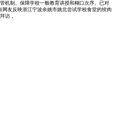
监管机制。保障学校一般教育讲授和糊口次序。已对
有网友反映浙江宁波余姚市姚北尝试学校食堂的绞肉
询拜访，