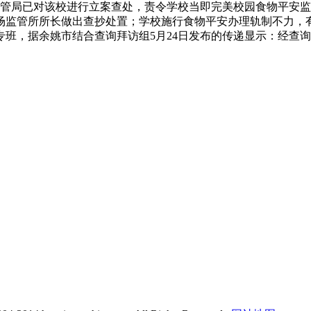
场监管局已对该校进行立案查处，责令学校当即完美校园食物平安
场监管所所长做出查抄处置；学校施行食物平安办理轨制不力，
班，据余姚市结合查询拜访组5月24日发布的传递显示：经查