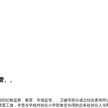
管、、
织纪检监察、教育、市场监管、、卫健等部分成立结合查询拜访
措置工做，并责令学校对担任小学部食堂办理的总务处担任人当即