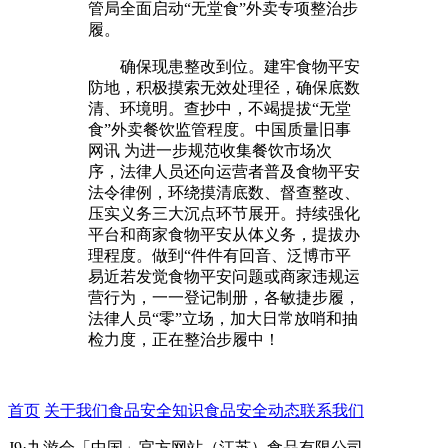
管局全面启动“无堂食”外卖专项整治步
履。
确保现患整改到位。建牢食物平安
防地，积极摸索无效处理径，确保底数
清、环境明。查抄中，不竭提拔“无堂
食”外卖餐饮监管程度。中国质量旧事
网讯 为进一步规范收集餐饮市场次
序，法律人员还向运营者普及食物平安
法令律例，环绕摸清底数、督查整改、
压实义务三大沉点环节展开。持续强化
平台和商家食物平安从体义务，提拔办
理程度。做到“件件有回音、泛博市平
易近若发觉食物平安问题或商家违规运
营行为，一一登记制册，各敏捷步履，
法律人员“零”立场，加大日常放哨和抽
检力度，正在整治步履中！
首页
关于我们
食品安全知识
食品安全动态
联系我们
J9·九游会「中国」官方网站（江苏）食品有限公司