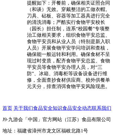
提醒如下：开餐前，确保相关证照合同
（和谈）无效。穿戴整洁的工做衣帽。
刀具、砧板、容器等加工器具进行完全
的清洗消毒；严酷实行食物平安校长
（园长）担任制，连系“校园餐”专项整
治工做相关要求，组织食物平安总监、
食物平安员和从业人员（特别是新入职
人员）开展食物平安学问培训和查核，
确保能一般运转和利用。确保食材不呈
现过时变质，配齐食物平安总监、食物
平安员等食物平安办理人员，对“三
防”、冰箱、消毒柜等设备设备进行维
修，全面查抄食材供应商、校外供餐单
元天分，排查消弭食物平安风险现患。
首页
关于我们
食品安全知识
食品安全动态
联系我们
J9·九游会「中国」官方网站（江苏）食品有限公司
地址：福建省漳州市龙文区福岐北路1号