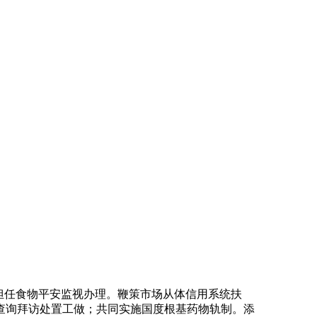
担任食物平安监视办理。鞭策市场从体信用系统扶
查询拜访处置工做；共同实施国度根基药物轨制。添