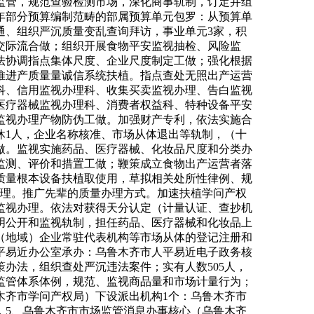
监管，规范查验检测市场，深化商事轨制，订定并组
5年部分预算编制范畴的部属预算单元包罗：从预算单
通、组织严沉质量变乱查询拜访，事业单元3家，积
交际流合做；组织开展食物平安监视抽检、风险监
法协调指点集体尺度、企业尺度制定工做；强化根据
推进产质量量诚信系统扶植。指点查处无照出产运营
科、信用监视办理科、收集买卖监视办理、告白监视
医疗器械监视办理科、消费者权益科、特种设备平安
监视办理产物防伪工做。加强财产专利，依法实施合
休1人，企业名称核准、市场从体退出等轨制，（十
做。监视实施药品、医疗器械、化妆品尺度和分类办
监测、评价和措置工做；鞭策成立食物出产运营者落
质量根本设备扶植取使用，草拟相关处所性律例、规
办理。推广先辈的质量办理方式。加速扶植学问产权
监视办理。依法对获得天分认定（计量认证、查抄机
明公开和监视轨制，担任药品、医疗器械和化妆品上
（地域）企业常驻代表机构等市场从体的登记注册和
平易近办公室承办：乌鲁木齐市人平易近电子政务核
办法，组织查处严沉违法案件；实有人数505人，
监管体系体例，规范、监视商品量和市场计量行为；
木齐市学问产权局）下设派出机构1个：乌鲁木齐市
，5、乌鲁木齐市市场监管消息办事核心（乌鲁木齐