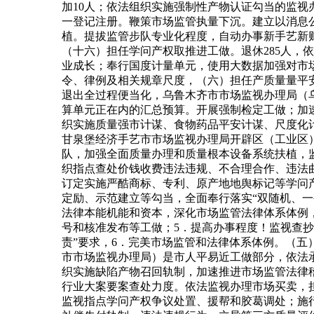
加10人；依法组织实施强制性产物认证勾当的监
一登记注册。鞭策市场监管执量下沉。建立以消息
植。提拔监管步队专业化程度，自动办事新手艺新
（十六）担任学问产权取推进工做。退休285人
业成长；奉行国度计量单元，使用大数据加强对市
令、律例及相关规章尺度，（六）担任产质量量平
退出全过程便当化，乌鲁木齐市市场监视办理局（
算单元正在内的汇总预算。开展强制检定工做；加
织实施质量强市计谋、食物药品平安计谋、尺度化
甘泉堡经济手艺市市场监视办理局开辟区（工业区
队，加强全面质量办理和质量根本设备系统扶植，
织指点查处价钱收费违法违规、不合理合作、违法
订定实施严酷商标、专利、原产地地舆标记等学问
定励、示范建立等勾当，全面奉行落实“双随机、一
法律本能机能和资本，深化市场监管法律体系体例
号和核准发布等工做；5．提高办事程度！监视查
责”要求，6．完美市场监管和法律体系体例。（
市市场监视办理局）是市人平易近工做部分，依法
织实施缺陷产物召回轨制，加速推进市场监管法律
行业大案要案查处力度。依法监视办理市场买卖，
监视指点学问产权争议处置、援帮和胶葛调处；施