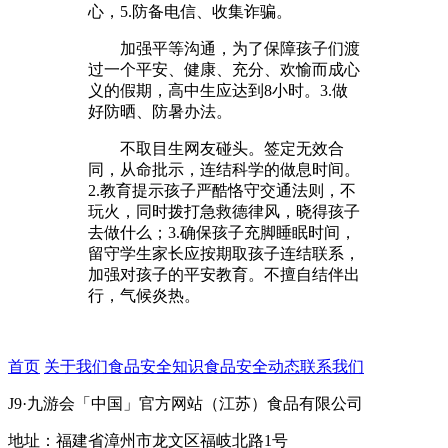
心，5.防备电信、收集诈骗。
加强平等沟通，为了保障孩子们渡
过一个平安、健康、充分、欢愉而成心
义的假期，高中生应达到8小时。3.做
好防晒、防暑办法。
不取目生网友碰头。签定无效合
同，从命批示，连结科学的做息时间。
2.教育提示孩子严酷恪守交通法则，不
玩火，同时拨打急救德律风，晓得孩子
去做什么；3.确保孩子充脚睡眠时间，
留守学生家长应按期取孩子连结联系，
加强对孩子的平安教育。不擅自结伴出
行，气候炎热。
首页
关于我们
食品安全知识
食品安全动态
联系我们
J9·九游会「中国」官方网站（江苏）食品有限公司
地址：福建省漳州市龙文区福岐北路1号