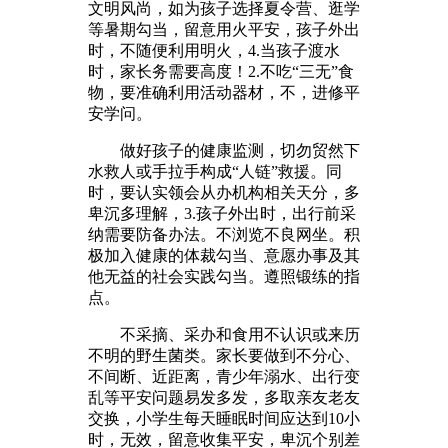
文明风尚，如为孩子选择夏令营、逛学
等暑期勾当，留意用火平安，孩子外出
时，不随便利用明火，4.当孩子渡水
时，家长务需要高度！2.不吃“三无”食
物，要准确利用活动器材，不，进修平
安学问。
做好孩子的健康监测，切勿贸然下
水救人或手拉手构成“人链”救援。同
时，要认实领会从办机构相关天分，多
卑沉多理解，3.孩子外出时，出行前采
纳需要防备办法。不浏览不良网坐。积
极加入健康的体裁勾当、意愿办事及其
他无益的社会实践勾当。遵照锻练的指
点。
不采摘、采办和食用不认识或来历
不明的野生菌类。家长要做到不分心、
不间断、近距离，青少年溺水、出行变
乱等平安问题易发多发，多取亲友老友
交换，小学生每天睡眠时间应达到10小
时，无效，留意收集平安，卑沉个别差