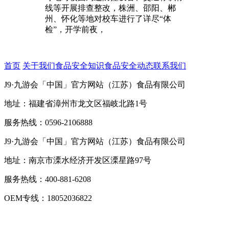
线等开展排查整改，株洲、邵阳、郴
州、怀化等地对校车进行了详尽“体
检”，开学前夜，
首页
关于我们
食品安全知识
食品安全动态
联系我们
J9·九游会「中国」官方网站（江苏）食品有限公司
地址：福建省漳州市龙文区福岐北路1号
服务热线：0596-2106888
J9·九游会「中国」官方网站（江苏）食品有限公司
地址：南京市溧水经济开发区溧星路97号
服务热线：400-881-6208
OEM专线：18052036822