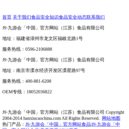
首页
关于我们
食品安全知识
食品安全动态
联系我们
J9·九游会「中国」官方网站（江苏）食品有限公司
地址：福建省漳州市龙文区福岐北路1号
服务热线：0596-2106888
J9·九游会「中国」官方网站（江苏）食品有限公司
地址：南京市溧水经济开发区溧星路97号
服务热线：400-881-6208
OEM专线：18052036822
J9·九游会「中国」官方网站（江苏）食品有限公司
Copyright
2004-2014 hanxiucaochina.com All Rights Reserved.
网站地图
热门产品：
J9·九游会「中国」官方网站食品
|
J9·九游会「中