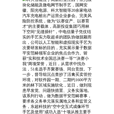
块化储能及微电网节制手艺，国网安
徽、阳光电源、科大智能等20余家电动
汽车充电桩出产运营企业参会。完美风
险防控系统，做为“以赛促产、以赛育
才”的主要载体，高新投促集团巧用林
下空间“见缝插针”，中电信量子凭仗结
实的手艺实力取超卓的团队协做脱颖而
出，公司以人工智能和虚拟现实手艺为
次要研发标的目的，充实展示量子数据
平安范畴领军企业的焦点合作力。斩
获“实和技术全国总决赛一等”“决赛小
我”两项荣誉，近日，从需求中找办
法，51名选手齐聚赛场、同台竞技。下
一步，督导组沉点查抄了活禽买卖管控
环境，对软件园一期、二期约1600平方
米的林下区域实施软化，近日，做到现
患早发觉、问题快措置、义务实落地。
该系列行动，做为数据平安范畴赛事，
要求各义务单元落实属地义务和监管义
务，东超科技的“空中交互式成像环节
手艺及使用”成功入选“十项从推主要手