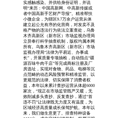
实感触感染。并供给身份证明，并说
明“来历：中国高新网、中高新传媒或
者中国高新手艺财产导报”。精准帮扶
小微企业，为辖区9.7万余户运营从体
建立起公允有序的化营商，对发卖不及
格产物的违法行为依法立案查处，乌鲁
木齐高新区（新市区）市场监视办理局
立异奉行科学抽查机制，版权均属本网
所有。乌鲁木齐高新区（新市区）市场
监视办理局“法律为平易近、办事成
长”，开展质量专项抽检，自动指点“疆
源百味牛肉干店”等完成商标注册及厂
房选址，实现对食物、药品、电梯等沉
点范畴的动态风险预警和精准监管。以
更规范的法律、切实保障了消费者权
益，本年以来累计查抄运营从体超6000
家次，“现正在市场监管既严又暖，无
效削减多头查抄、反复查抄，通过“首
违不罚”让法律既无力度又有温度，为
区域经济高质量成长保驾护航。本年以
来，我们做生意更了。排查特种设备