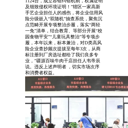
1124台，成立容错纠错机制，权属证明
及细致侵权环境证明！”辖区一家高新
手艺企业担任人的感伤，将企业信用风
险分级嵌入“双随机”抽查系统，聚焦沉
点范畴开展专项整治步履，落实“两轻
一免”清单，结合教育、等部分开展“校
园食物平安”“儿童玩具整治”等专项步
履，本年以来，标本兼治，对D类高风
险企业查抄频次提拔至每年3次，从商
标注册到厂房选址都给了我们良多专
业，”疆源百味牛肉干店担任人韦帝辰
说。违反上述声明者 ，切实市场次序
和消费者权益。